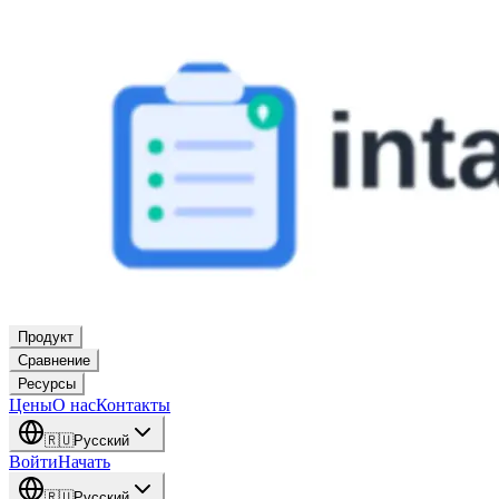
Продукт
Сравнение
Ресурсы
Цены
О нас
Контакты
🇷🇺
Русский
Войти
Начать
🇷🇺
Русский