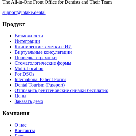
The All-in-One Front Office for Dentists and Their Team
support@intake.dental
Продукт
Возможности
Интеграции
Клинические заметки с ИИ
Виртуальные консультации
Проверка страховки
Стоматологические формы
Multi-Location
For DSOs
International Patient Forms
Dental Tourism (Passport)
Отправить рентгеновские снимки бесплатно
Цены
Заказать демо
Компания
О нас
Контакты
Блог