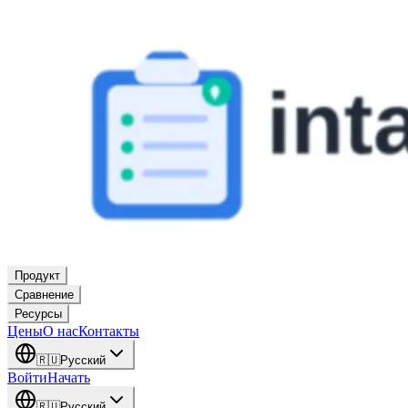
Продукт
Сравнение
Ресурсы
Цены
О нас
Контакты
🇷🇺
Русский
Войти
Начать
🇷🇺
Русский