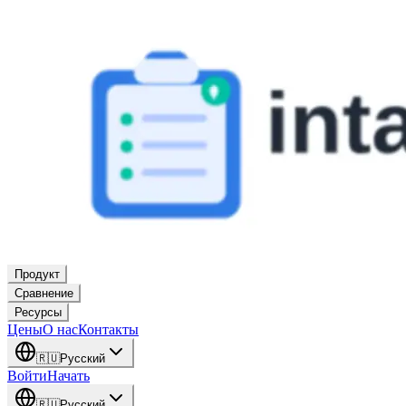
Продукт
Сравнение
Ресурсы
Цены
О нас
Контакты
🇷🇺
Русский
Войти
Начать
🇷🇺
Русский