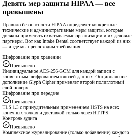
Девять мер защиты HIPAA — все
превышены
Правило безопасности HIPAA определяет конкретные
технические и административные меры защиты, которые
должны применять охватываемые организации и их деловые
партнеры. Вот как Intake.Dental соответствует каждой из них
— и где мы превосходим требования.
Шифрование при хранении
Превышено
Индивидуальное AES-256-GCM для каждой записи с
конвертным шифрованием ключей данных. Опциональное
дополнение Glyph Cipher применяет второй полиглотный
слой поверх.
Шифрование при передаче
Превышено
TLS 1.3 с принудительным применением HSTS на всех
конечных точках и доставкой только через HTTPS.
Контроль аудита
Превышено
Комплексное журналирование (только добавление) каждого