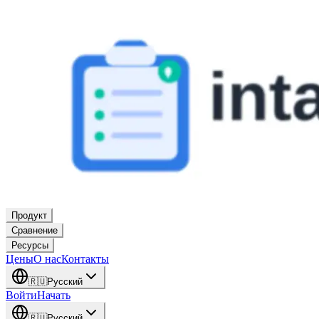
Продукт
Сравнение
Ресурсы
Цены
О нас
Контакты
🇷🇺
Русский
Войти
Начать
🇷🇺
Русский