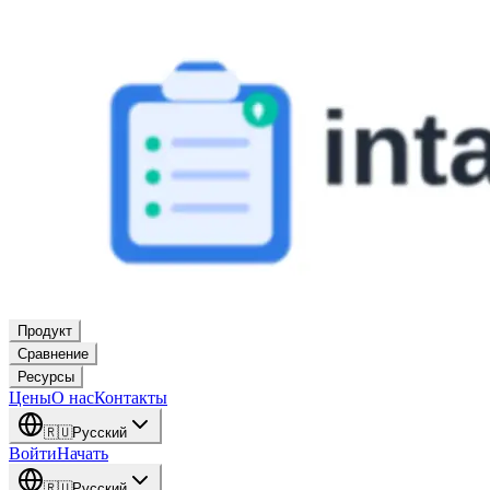
Продукт
Сравнение
Ресурсы
Цены
О нас
Контакты
🇷🇺
Русский
Войти
Начать
🇷🇺
Русский