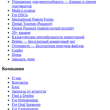
Упрощение документооборота — бланки и прием
документов
Multi-Location
For DSOs
International Patient Forms
Dental Tourism (Passport)
Dental Passport (patient-owned records)
29+ языков
Калькуляторы рентабельности инвестиций
Bridge — Бесплатный командный чат
Отправить — Бесплатная передача файлов
Guides
Цены
Заказать демо
Компания
О нас
Контакты
Блог
Запросы от агентств
Find a Dentist
For Periodontists
For Oral Surgeons
For Endodontists